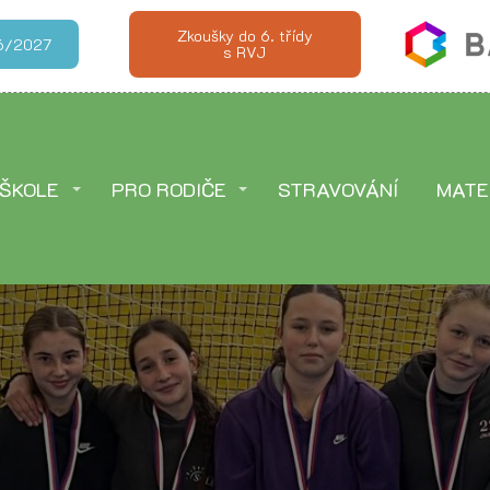
Zkoušky do 6. třídy
026/2027
s RVJ
 ŠKOLE
PRO RODIČE
STRAVOVÁNÍ
MATE