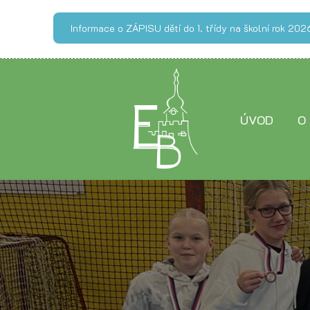
Informace o ZÁPISU dětí do 1. třídy na školní rok 2
ÚVOD
O