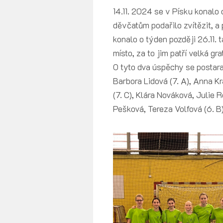
14.11. 2024 se v Písku konalo 
děvčatům podařilo zvítězit, a 
konalo o týden později 26.11.
místo, za to jim patří velká g
O tyto dva úspěchy se postar
Barbora Lidová (7. A), Anna 
(7. C), Klára Nováková, Julie 
Pešková, Tereza Volfová (6. B)