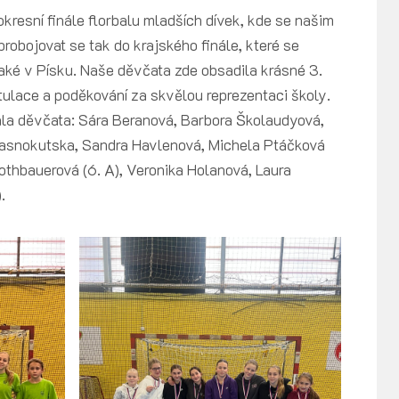
okresní finále florbalu mladších dívek, kde se našim
probojovat se tak do krajského finále, které se
 také v Písku. Naše děvčata zde obsadila krásné 3.
ratulace a poděkování za skvělou reprezentaci školy.
ala děvčata: Sára Beranová, Barbora Školaudyová,
Krasnokutska, Sandra Havlenová, Michela Ptáčková
Rothbauerová (6. A), Veronika Holanová, Laura
.