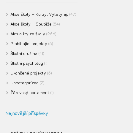
Akce školy – Kurzy, Výlety aj.
(47)
Akce školy – Soutěže
(54)
Aktuality ze školy
(266)
Probíhající projekty
(6)
Školní družina
(41)
Školní psycholog
(1)
Ukončené projekty
(5)
Uncategorized
(2)
Žákovský parlament
(1)
Nejnovější příspěvky