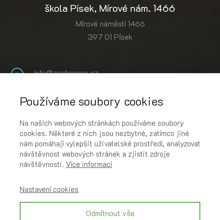
škola Písek, Mírové nám. 1466
Mírové náměstí 1466
397 01 Písek
info@zsebenese.cz
+420 382 734 611
Používáme soubory cookies
YouTube
Instagram
Na našich webových stránkách používáme soubory
cookies. Některé z nich jsou nezbytné, zatímco jiné
Podcast
nám pomáhají vylepšit uživatelské prostředí, analyzovat
návštěvnost webových stránek a zjistit zdroje
návštěvnosti.
Více informací
Rychlé odkazy
Online pokladna
Nastavení cookies
Bakaláři
Objednání stravy
Odmítnout vše