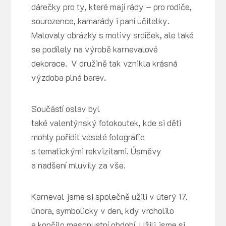
dárečky pro ty, které mají rády – pro rodiče,
sourozence, kamarády i paní učitelky.
Malovaly obrázky s motivy srdíček, ale také
se podílely na výrobě karnevalové
dekorace. V družině tak vznikla krásná
výzdoba plná barev.
Součástí oslav byl
také valentýnský fotokoutek, kde si děti
mohly pořídit veselé fotografie
s tematickými rekvizitami. Úsměvy
a nadšení mluvily za vše.
Karneval jsme si společně užili v úterý 17.
února, symbolicky v den, kdy vrcholilo
a končilo masopustní období. Užili jsme si