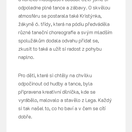
odpoledne plné tance a zábavy. O skvělou
atmosféru se postarala také Kristýnka,
žákyně 6. třídy, která na pódiu předváděla
různé taneční choreografie a svým mladším
spolužákům dodala odvahu přidat se,
zkusit to také a užít si radost z pohybu
naplno.
Pro děti, které si chtěly na chvilku
odpočinout od hudby a tance, byla
připravena kreativní dílnička, kde se
vyrábělo, malovalo a stavělo z Lega. Každý
si tak našel to, co ho baví a v čem se cítí
dobře.