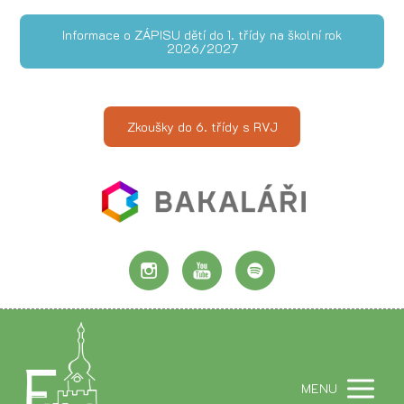
Informace o ZÁPISU dětí do 1. třídy na školní rok
2026/2027
Zkoušky do 6. třídy s RVJ
MENU