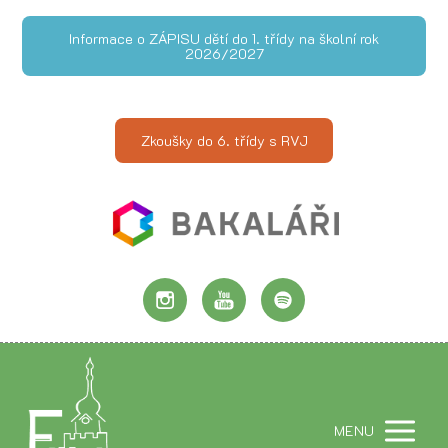
Informace o ZÁPISU dětí do 1. třídy na školní rok
2026/2027
Zkoušky do 6. třídy s RVJ
MENU