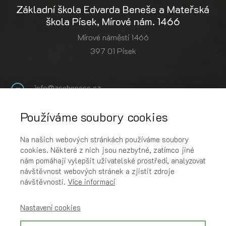
Základní škola Edvarda Beneše a Mateřská
škola Písek, Mírové nám. 1466
Mírové náměstí 1466
397 01 Písek
info@zsebenese.cz
+420 382 734 611
Používáme soubory cookies
YouTube
Instagram
Na našich webových stránkách používáme soubory
cookies. Některé z nich jsou nezbytné, zatímco jiné
Podcast
nám pomáhají vylepšit uživatelské prostředí, analyzovat
návštěvnost webových stránek a zjistit zdroje
návštěvnosti.
Více informací
Rychlé odkazy
Online pokladna
Nastavení cookies
Bakaláři