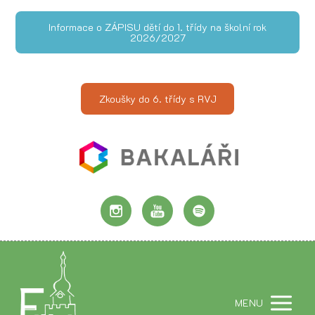
Informace o ZÁPISU dětí do 1. třídy na školní rok
2026/2027
Zkoušky do 6. třídy s RVJ
MENU