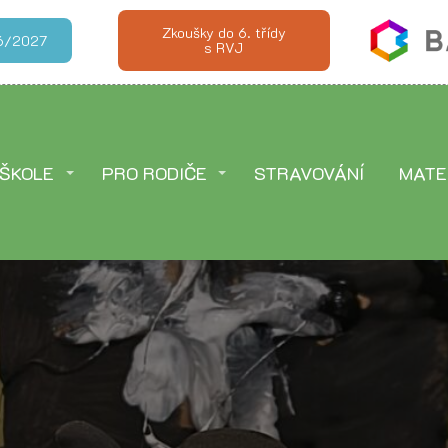
Zkoušky do 6. třídy
026/2027
s RVJ
 ŠKOLE
PRO RODIČE
STRAVOVÁNÍ
MATE