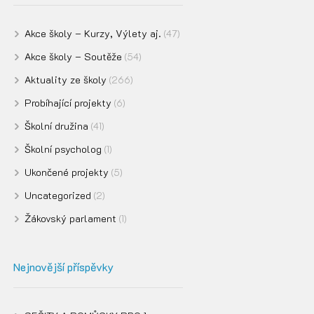
Akce školy – Kurzy, Výlety aj.
(47)
Akce školy – Soutěže
(54)
Aktuality ze školy
(266)
Probíhající projekty
(6)
Školní družina
(41)
Školní psycholog
(1)
Ukončené projekty
(5)
Uncategorized
(2)
Žákovský parlament
(1)
Nejnovější příspěvky