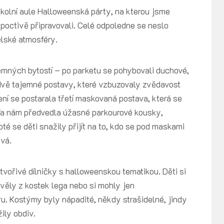
 školní aule Halloweenská párty, na kterou jsme
 poctivě připravovali. Celé odpoledne se neslo
elské atmosféry.
jemných bytostí – po parketu se pohybovali duchové,
é dvě tajemné postavy, které vzbuzovaly zvědavost
í se postarala třetí maskovaná postava, která se
 Ta nám předvedla úžasné parkourové kousky,
té se děti snažily přijít na to, kdo se pod maskami
ývá.
tvořivé dílničky s halloweenskou tematikou. Děti si
avěly z kostek lega nebo si mohly jen
ru. Kostýmy byly nápadité, někdy strašidelné, jindy
žily obdiv.