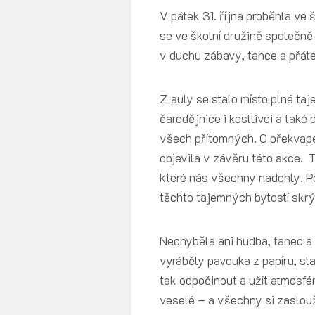
V pátek 31. října proběhla ve
se ve školní družině společně
v duchu zábavy, tance a přát
Z auly se stalo místo plné ta
čarodějnice i kostlivci a tak
všech přítomných. O překvapen
objevila v závěru této akce.
které nás všechny nadchly. Po
těchto tajemných bytostí skr
Nechyběla ani hudba, tanec a 
vyráběly pavouka z papíru, st
tak odpočinout a užít atmosfé
veselé – a všechny si zaslou