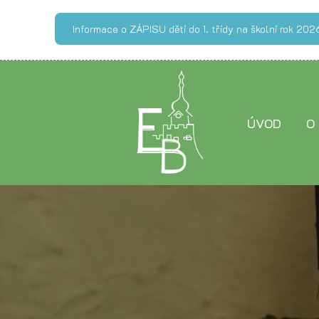
Informace o ZÁPISU dětí do 1. třídy na školní rok 2
ÚVOD
O