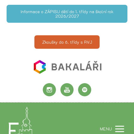
Informace o ZÁPISU dětí do 1. třídy na školní rok
2026/2027
Zkoušky do 6. třídy s RVJ
MENU