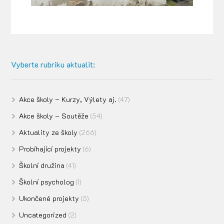
Vyberte rubriku aktualit:
Akce školy – Kurzy, Výlety aj.
(47)
Akce školy – Soutěže
(54)
Aktuality ze školy
(266)
Probíhající projekty
(6)
Školní družina
(41)
Školní psycholog
(1)
Ukončené projekty
(5)
Uncategorized
(2)