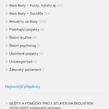
Akce školy – Kurzy, Výlety aj.
(47)
Akce školy – Soutěže
(54)
Aktuality ze školy
(266)
Probíhající projekty
(6)
Školní družina
(41)
Školní psycholog
(1)
Ukončené projekty
(5)
Uncategorized
(2)
Žákovský parlament
(1)
Nejnovější příspěvky
SEŠITY A POMŮCKY PRO 1. STUPEŇ NA ŠKOLNÍ ROK
2026/2027 (orientační seznam)