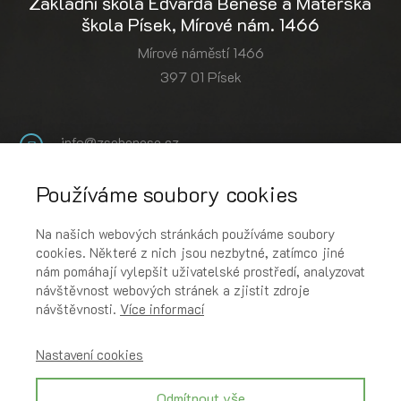
Základní škola Edvarda Beneše a Mateřská
škola Písek, Mírové nám. 1466
Mírové náměstí 1466
397 01 Písek
info@zsebenese.cz
+420 382 734 611
Používáme soubory cookies
YouTube
Instagram
Na našich webových stránkách používáme soubory
cookies. Některé z nich jsou nezbytné, zatímco jiné
Podcast
nám pomáhají vylepšit uživatelské prostředí, analyzovat
návštěvnost webových stránek a zjistit zdroje
návštěvnosti.
Více informací
Rychlé odkazy
Online pokladna
Nastavení cookies
Bakaláři
Objednání stravy
Odmítnout vše