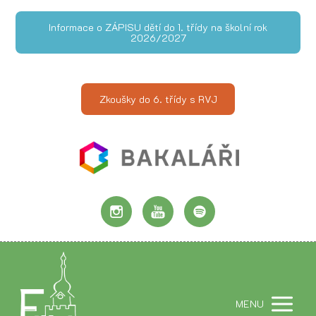
Informace o ZÁPISU dětí do 1. třídy na školní rok
2026/2027
Zkoušky do 6. třídy s RVJ
MENU