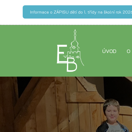
Informace o ZÁPISU dětí do 1. třídy na školní rok 2
ÚVOD
O