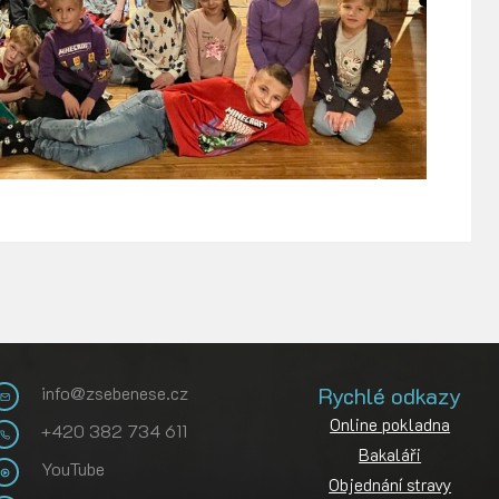
info@zsebenese.cz
Rychlé odkazy
Online pokladna
+420 382 734 611
Bakaláři
YouTube
Objednání stravy